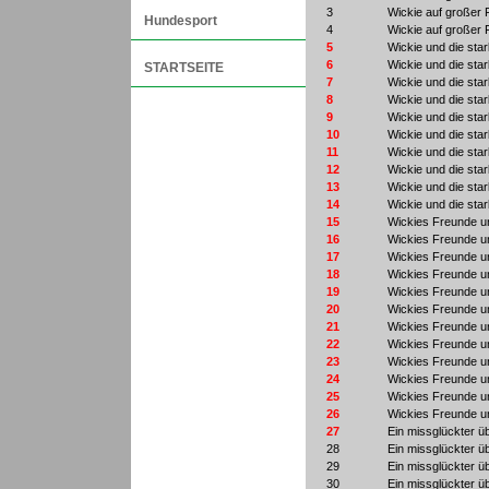
3
Wickie auf großer 
Hundesport
4
Wickie auf großer 
5
Wickie und die st
6
Wickie und die st
STARTSEITE
7
Wickie und die st
8
Wickie und die st
9
Wickie und die st
10
Wickie und die st
11
Wickie und die st
12
Wickie und die st
13
Wickie und die st
14
Wickie und die st
15
Wickies Freunde u
16
Wickies Freunde u
17
Wickies Freunde u
18
Wickies Freunde u
19
Wickies Freunde u
20
Wickies Freunde u
21
Wickies Freunde u
22
Wickies Freunde u
23
Wickies Freunde u
24
Wickies Freunde u
25
Wickies Freunde u
26
Wickies Freunde u
27
Ein missglückter üb
28
Ein missglückter üb
29
Ein missglückter üb
30
Ein missglückter üb