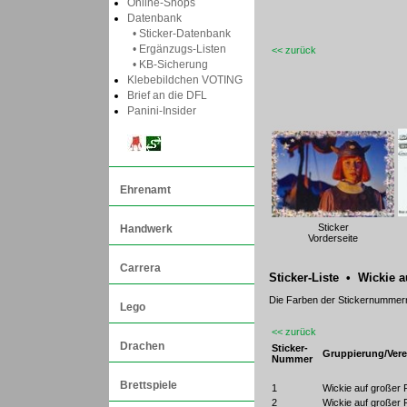
Online-Shops
Datenbank
• Sticker-Datenbank
• Ergänzugs-Listen
<< zurück
• KB-Sicherung
Klebebildchen VOTING
Brief an die DFL
Panini-Insider
Ehrenamt
Sticker
Handwerk
Vorderseite
Carrera
Sticker-Liste • Wickie a
Die Farben der Stickernumme
Lego
<< zurück
Drachen
Sticker-
Gruppierung/Vere
Nummer
Brettspiele
1
Wickie auf großer 
2
Wickie auf großer 