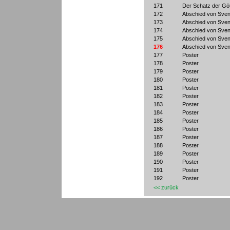
171
Der Schatz der Göt
172
Abschied von Sven
173
Abschied von Sven
174
Abschied von Sven
175
Abschied von Sven
176
Abschied von Sven
177
Poster
178
Poster
179
Poster
180
Poster
181
Poster
182
Poster
183
Poster
184
Poster
185
Poster
186
Poster
187
Poster
188
Poster
189
Poster
190
Poster
191
Poster
192
Poster
<< zurück