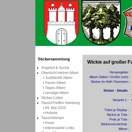
Stickersammlung
Wickie auf großer F
Angebot & Suche
Herausgeber
:
Übersicht meiner Alben
Album Seiten / Größe (mm)
:
• JustStickIt!-Alben
Sticker im Heft / Nummern
:
• Panini-Alben
• Topps-Alben
Sticker - Details
•
sonstige
Alben
:
Sticker-Listen
Variante 1
:
TauschTreffen Hamburg
• 09. Mai 2020
Tüten je Display
:
• Historie
Sticker je Tüte
:
Tauschbörsen
Preis je Tüte
:
• Foren
Stickerverzeichnis
:
• interessante Links
Album
: