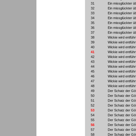
31
Ein missglückter üb
32
Ein missglückter üb
33
Ein missglückter üb
34
Ein missglückter üb
35
Ein missglückter üb
36
Ein missglückter üb
37
Ein missglückter üb
38
Wickie wird entführ
39
Wickie wird entführ
40
Wickie wird entführ
41
Wickie wird entführ
42
Wickie wird entführ
43
Wickie wird entführ
44
Wickie wird entführ
45
Wickie wird entführ
46
Wickie wird entführ
47
Wickie wird entführ
48
Wickie wird entführ
49
Der Schatz der Göt
50
Der Schatz der Göt
51
Der Schatz der Göt
52
Der Schatz der Göt
53
Der Schatz der Göt
54
Der Schatz der Göt
55
Der Schatz der Göt
56
Der Schatz der Göt
57
Der Schatz der Göt
58
Der Schatz der Göt