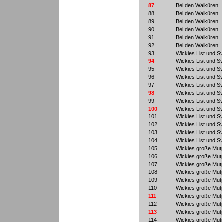
87
Bei den Walküren
88
Bei den Walküren
89
Bei den Walküren
90
Bei den Walküren
91
Bei den Walküren
92
Bei den Walküren
93
Wickies List und 
94
Wickies List und 
95
Wickies List und 
96
Wickies List und 
97
Wickies List und 
98
Wickies List und 
99
Wickies List und 
100
Wickies List und 
101
Wickies List und 
102
Wickies List und 
103
Wickies List und 
104
Wickies List und 
105
Wickies große Mut
106
Wickies große Mut
107
Wickies große Mut
108
Wickies große Mut
109
Wickies große Mut
110
Wickies große Mut
111
Wickies große Mut
112
Wickies große Mut
113
Wickies große Mut
114
Wickies große Mut