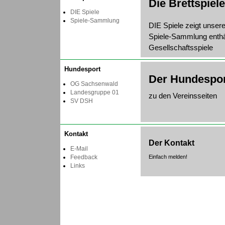
Die Brettspiele
DIE Spiele
Spiele-Sammlung
DIE Spiele zeigt unser
Spiele-Sammlung enthält
Gesellschaftsspiele
Hundesport
Der Hundespo
OG Sachsenwald
Landesgruppe 01
zu den Vereinsseiten
SV DSH
Kontakt
Der Kontakt
E-Mail
Feedback
Einfach melden!
Links