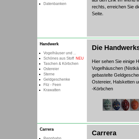
Datenbanken
rechts, erreichen Sie d
Seite.
Handwerk
Die Handwerk
Vogelhäuser und ...
Schönes aus Stoff
NEU
Hier sehen Sie einige H
Taschen & Körbchen
Vogelhäuschen (Nistkä
Ostereier
Sterne
gebastelte Geldgesche
Geldgeschenke
Ostereier, Halsketten 
Filz - Feen
-Körbchen
Krawatten
Carrera
Carrera
Rennbahn