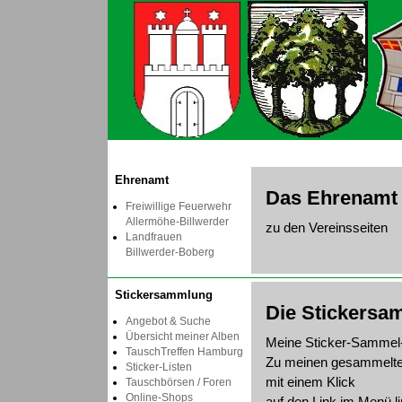
Ehrenamt
Das Ehrenamt
Freiwillige Feuerwehr
Allermöhe-Billwerder
zu den Vereinsseiten
Landfrauen
Billwerder-Boberg
Stickersammlung
Die Stickersa
Angebot & Suche
Übersicht meiner Alben
Meine Sticker-Sammel
TauschTreffen Hamburg
Zu meinen gesammelt
Sticker-Listen
mit einem Klick
Tauschbörsen / Foren
Online-Shops
auf den Link im Menü li