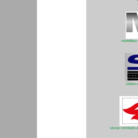
modellbau-
slotfun.
sloctar-rennbahn.at