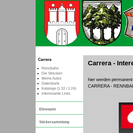
Carrera
Carrera - Inte
Rennbahn
Die Strecken
Meine Autos
hier werden permanent
Datenbank
CARRERA - RENNBAH
Kataloge (1:32 / 1:24)
interresante Links
Ehrenamt
Stickersammlung