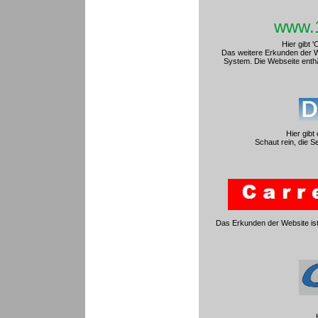
www.1
Hier gibt 
Das weitere Erkunden der We
System. Die Webseite enthält
Hier gib
Schaut rein, die S
Das Erkunden der Website ist 